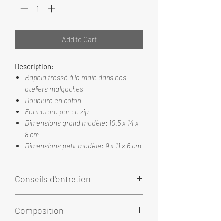
Add to Cart
Description:
Raphia tressé à la main dans nos
ateliers malgaches
Doublure en coton
Fermeture par un zip
Dimensions grand modèle: 10.5 x 14 x
8 cm
Dimensions petit modèle: 9 x 11 x 6 cm
Conseils d'entretien
Le raphia nécessite très peu d'entretien.
Composition
Nous vous conseillons d'éviter de porter