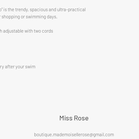
o” is the trendy, spacious and ultra-practical
r shopping or swimming days.
h adjustable with two cords
dry after your swim
Miss Rose
boutique.mademoisellerose@gmail.com