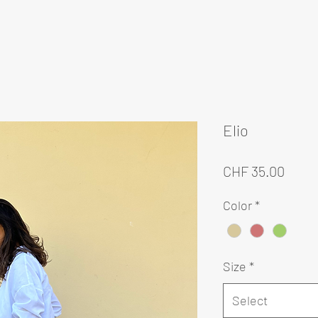
Elio
Price
CHF 35.00
Color
*
Size
*
Select