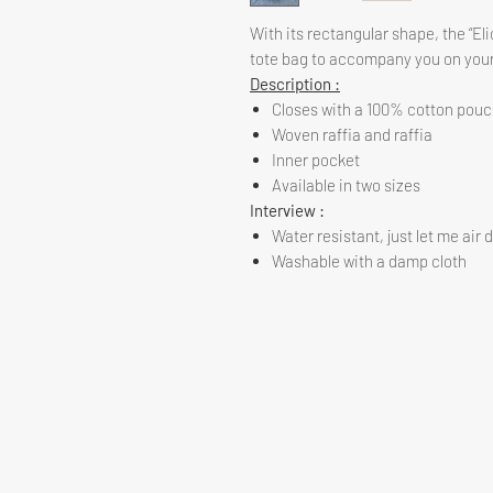
With its rectangular shape, the “Eli
tote bag to accompany you on you
Description :
Closes with a 100% cotton pouc
Woven raffia and raffia
Inner pocket
Available in two sizes
Interview :
Water resistant, just let me air 
Washable with a damp cloth